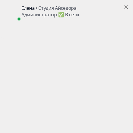
г. Пушкино, ул. Надсоновская, д.24
+7 (499) 705-02-82
ежедневно с 10.00 до 22.00
,
ТД«Пушкинский», вход справа, 3 этаж
Поиск по сайту
Telegram
Главная
Цены
на абонементы
Вакансии
Контакты
Детям
Акции
/ Скидки
Взрослым
Наш
Блог
о танцах
Расписание
всех занятий
Аренда
залов
Искать:
в каталоге
Найти
в каталоге
Например,
Брейк Данс
+7 (499) 705-02-82
+7 (903) 148-52-82
Заказать звонок