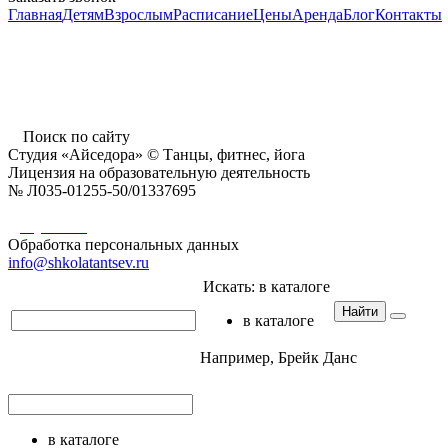
Главная
Детям
Взрослым
Расписание
Цены
Аренда
Блог
Контакты
г. Пушкино, ул. Надсоновская, д. 24,
ТД «Пушкинский», вход справа (3 этаж),
время работы: 10.00 - 22.00 ежедневно
Поиск по сайту
Студия «Айседора» © Танцы, фитнес, йога
Лицензия на образовательную деятельность
№ Л035-01255-50/01337695
Документы
Обработка персональных данных
info@shkolatantsev.ru
Искать:
в каталоге
Найти
в каталоге
Например,
Брейк Данс
в каталоге