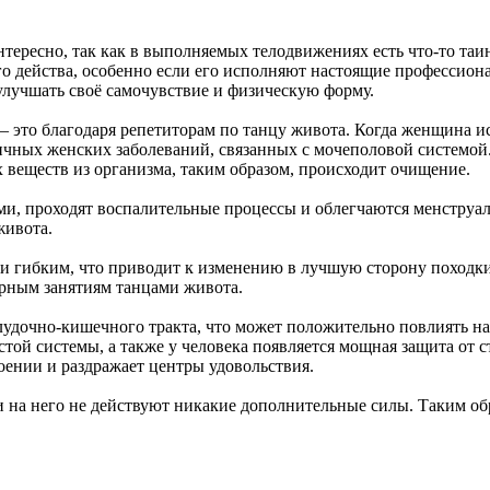
тересно, так как в выполняемых телодвижениях есть что-то таи
го действа, особенно если его исполняют настоящие профессиона
 улучшать своё самочувствие и физическую форму.
 это благодаря репетиторам по танцу живота. Когда женщина ис
личных женских заболеваний, связанных с мочеполовой системо
веществ из организма, таким образом, происходит очищение.
и, проходят воспалительные процессы и облегчаются менструаль
живота.
и гибким, что приводит к изменению в лучшую сторону походки
ярным занятиям танцами живота.
удочно-кишечного тракта, что может положительно повлиять на 
ой системы, а также у человека появляется мощная защита от ст
оении и раздражает центры удовольствия.
и на него не действуют никакие дополнительные силы. Таким о