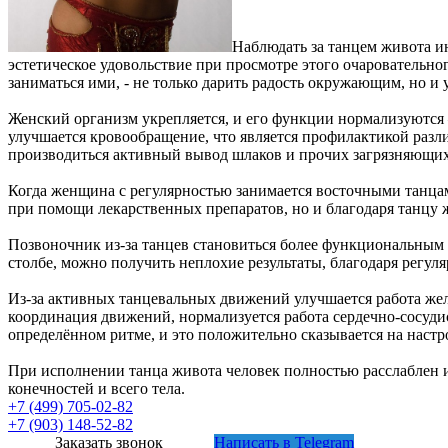
Наблюдать за танцем живота ин
эстетическое удовольствие при просмотре этого очаровательно
заниматься ими, - не только дарить радость окружающим, но и
Женский организм укрепляется, и его функции нормализуются –
улучшается кровообращение, что является профилактикой раз
производиться активный вывод шлаков и прочих загрязняющих 
Когда женщина с регулярностью занимается восточными танцам
при помощи лекарственных препаратов, но и благодаря танцу 
Позвоночник из-за танцев становиться более функциональным 
столбе, можно получить неплохие результаты, благодаря регул
Из-за активных танцевальных движений улучшается работа жел
координация движений, нормализуется работа сердечно-сосудист
определённом ритме, и это положительно сказывается на настр
При исполнении танца живота человек полностью расслаблен 
конечностей и всего тела.
+7 (499) 705-02-82
+7 (903) 148-52-82
Заказать звонок
Написать в Telegram