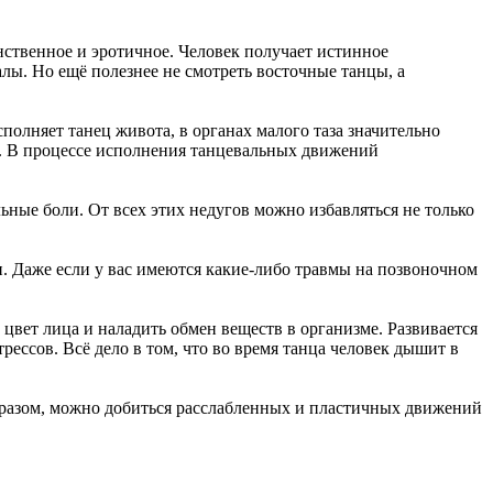
нственное и эротичное. Человек получает истинное
лы. Но ещё полезнее не смотреть восточные танцы, а
полняет танец живота, в органах малого таза значительно
й. В процессе исполнения танцевальных движений
ные боли. От всех этих недугов можно избавляться не только
. Даже если у вас имеются какие-либо травмы на позвоночном
цвет лица и наладить обмен веществ в организме. Развивается
рессов. Всё дело в том, что во время танца человек дышит в
бразом, можно добиться расслабленных и пластичных движений