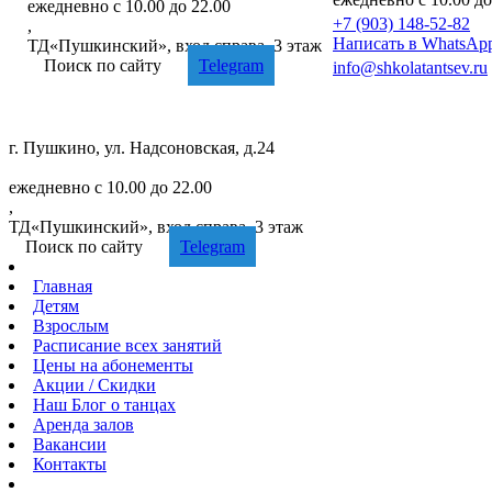
ежедневно с 10.00 до 22.00
+7 (903) 148-52-82
,
Написать в WhatsAp
ТД«Пушкинский», вход справа, 3 этаж
Поиск по сайту
Telegram
info@shkolatantsev.ru
г. Пушкино, ул. Надсоновская, д.24
+7 (499) 705-02-82
ежедневно с 10.00 до 22.00
,
ТД«Пушкинский», вход справа, 3 этаж
Поиск по сайту
Telegram
Главная
Детям
Взрослым
Расписание
всех занятий
Цены
на абонементы
Акции
/ Скидки
Наш
Блог
о танцах
Аренда
залов
Вакансии
Контакты