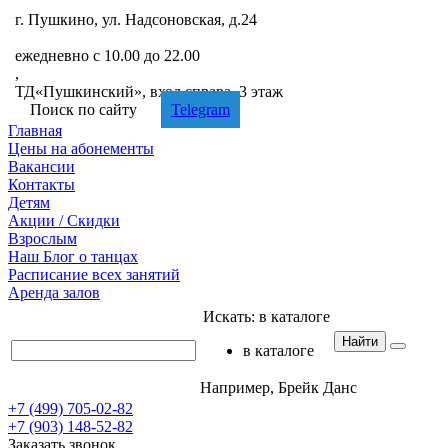
г. Пушкино, ул. Надсоновская, д.24
+7 (499) 705-02-82
ежедневно с 10.00 до 22.00
,
ТД«Пушкинский», вход справа, 3 этаж
Поиск по сайту
Telegram
Главная
Цены
на абонементы
Вакансии
Контакты
Детям
Акции
/ Скидки
Взрослым
Наш
Блог
о танцах
Расписание
всех занятий
Аренда
залов
Искать:
в каталоге
Найти
в каталоге
Например,
Брейк Данс
+7 (499) 705-02-82
+7 (903) 148-52-82
Заказать звонок