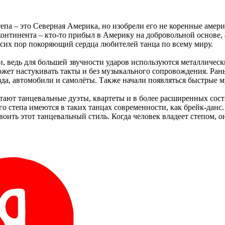
епа – это Северная Америка, но изобрели его не коренные амер
нтинента – кто-то прибыл в Америку на добровольной основе, а 
о сих пор покоряющий сердца любителей танца по всему миру.
и, ведь для большей звучности ударов используются металличес
жет настукивать такты и без музыкального сопровождения. Рань
зда, автомобили и самолёты. Также начали появляться быстрые 
тают танцевальные дуэты, квартеты и в более расширенных сост
о степа имеются в таких танцах современности, как брейк-данс
своить этот танцевальный стиль. Когда человек владеет степом,