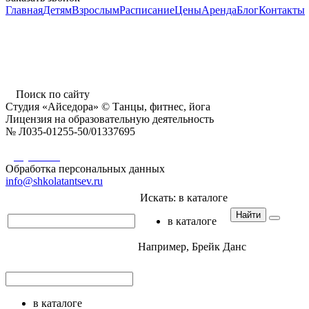
Главная
Детям
Взрослым
Расписание
Цены
Аренда
Блог
Контакты
г. Пушкино, ул. Надсоновская, д. 24,
ТД «Пушкинский», вход справа (3 этаж),
время работы: 10.00 - 22.00 ежедневно
Поиск по сайту
Студия «Айседора» © Танцы, фитнес, йога
Лицензия на образовательную деятельность
№ Л035-01255-50/01337695
Документы
Обработка персональных данных
info@shkolatantsev.ru
Искать:
в каталоге
Найти
в каталоге
Например,
Брейк Данс
в каталоге