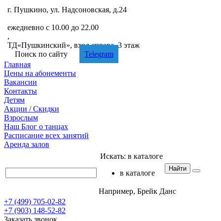
г. Пушкино, ул. Надсоновская, д.24
+7 (499) 705-02-82
ежедневно с 10.00 до 22.00
,
ТД«Пушкинский», вход справа, 3 этаж
Поиск по сайту
Telegram
Главная
Цены
на абонементы
Вакансии
Контакты
Детям
Акции
/ Скидки
Взрослым
Наш
Блог
о танцах
Расписание
всех занятий
Аренда
залов
Искать:
в каталоге
Найти
в каталоге
Например,
Брейк Данс
+7 (499) 705-02-82
+7 (903) 148-52-82
Заказать звонок