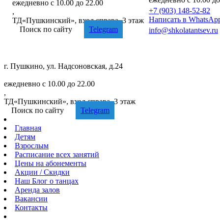
ежедневно с 10.00 до 22.00
+7 (903) 148-52-82
,
Написать в WhatsAp
ТД«Пушкинский», вход справа, 3 этаж
Поиск по сайту
Telegram
info@shkolatantsev.ru
г. Пушкино, ул. Надсоновская, д.24
+7 (499) 705-02-82
ежедневно с 10.00 до 22.00
,
ТД«Пушкинский», вход справа, 3 этаж
Поиск по сайту
Telegram
Главная
Детям
Взрослым
Расписание
всех занятий
Цены
на абонементы
Акции
/ Скидки
Наш
Блог
о танцах
Аренда
залов
Вакансии
Контакты