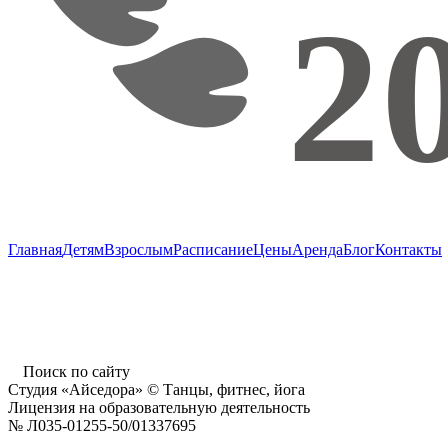
Главная
Детям
Взрослым
Расписание
Цены
Аренда
Блог
Контакты
г. Пушкино, ул. Надсоновская, д. 24,
ТД «Пушкинский», вход справа (3 этаж),
время работы: 10.00 - 22.00 ежедневно
Поиск по сайту
Студия «Айседора» © Танцы, фитнес, йога
Лицензия на образовательную деятельность
№ Л035-01255-50/01337695