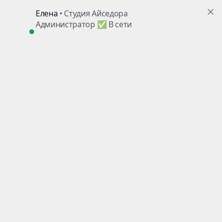
г. Пушкино, ул. Надсоновская, д.24
+7 (499) 705-02-82
ежедневно с 10.00 до 22.00
,
ТД«Пушкинский», вход справа, 3 этаж
Поиск по сайту
Telegram
Главная
Цены
на абонементы
Вакансии
Контакты
Детям
Акции
/ Скидки
Взрослым
Наш
Блог
о танцах
Расписание
всех занятий
Аренда
залов
Искать:
в каталоге
Найти
в каталоге
Например,
Брейк Данс
+7 (499) 705-02-82
+7 (903) 148-52-82
Заказать звонок