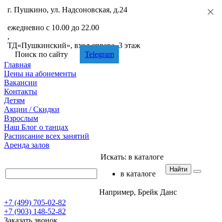
г. Пушкино, ул. Надсоновская, д.24
+7 (499) 705-02-82
ежедневно с 10.00 до 22.00
,
ТД«Пушкинский», вход справа, 3 этаж
Поиск по сайту
Telegram
Главная
Цены
на абонементы
Вакансии
Контакты
Детям
Акции
/ Скидки
Взрослым
Наш
Блог
о танцах
Расписание
всех занятий
Аренда
залов
Искать:
в каталоге
Найти
в каталоге
Например,
Брейк Данс
+7 (499) 705-02-82
+7 (903) 148-52-82
Заказать звонок