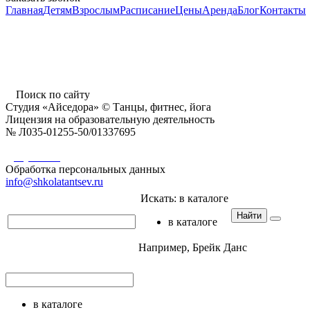
Главная
Детям
Взрослым
Расписание
Цены
Аренда
Блог
Контакты
г. Пушкино, ул. Надсоновская, д. 24,
ТД «Пушкинский», вход справа (3 этаж),
время работы: 10.00 - 22.00 ежедневно
Поиск по сайту
Студия «Айседора» © Танцы, фитнес, йога
Лицензия на образовательную деятельность
№ Л035-01255-50/01337695
Документы
Обработка персональных данных
info@shkolatantsev.ru
Искать:
в каталоге
Найти
в каталоге
Например,
Брейк Данс
в каталоге