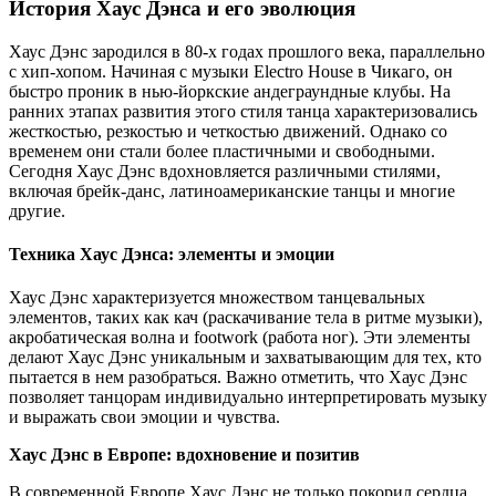
История Хаус Дэнса и его эволюция
Хаус Дэнс зародился в 80-х годах прошлого века, параллельно
с хип-хопом. Начиная с музыки Electro House в Чикаго, он
быстро проник в нью-йоркские андеграундные клубы. На
ранних этапах развития этого стиля танца характеризовались
жесткостью, резкостью и четкостью движений. Однако со
временем они стали более пластичными и свободными.
Сегодня Хаус Дэнс вдохновляется различными стилями,
включая брейк-данс, латиноамериканские танцы и многие
другие.
Техника Хаус Дэнса: элементы и эмоции
Хаус Дэнс характеризуется множеством танцевальных
элементов, таких как кач (раскачивание тела в ритме музыки),
акробатическая волна и footwork (работа ног). Эти элементы
делают Хаус Дэнс уникальным и захватывающим для тех, кто
пытается в нем разобраться. Важно отметить, что Хаус Дэнс
позволяет танцорам индивидуально интерпретировать музыку
и выражать свои эмоции и чувства.
Хаус Дэнс в Европе: вдохновение и позитив
В современной Европе Хаус Дэнс не только покорил сердца