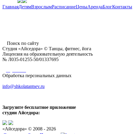
Главная
Детям
Взрослым
Расписание
Цены
Аренда
Блог
Контакты
г. Пушкино, ул. Надсоновская, д. 24,
ТД «Пушкинский», вход справа (3 этаж),
время работы: 10.00 - 22.00 ежедневно
Поиск по сайту
Студия «Айседора» © Танцы, фитнес, йога
Лицензия на образовательную деятельность
№ Л035-01255-50/01337695
Документы
Обработка персональных данных
info@shkolatantsev.ru
Загрузите бесплатное приложение
студии Айседора:
«Айседора» © 2008 -
2026