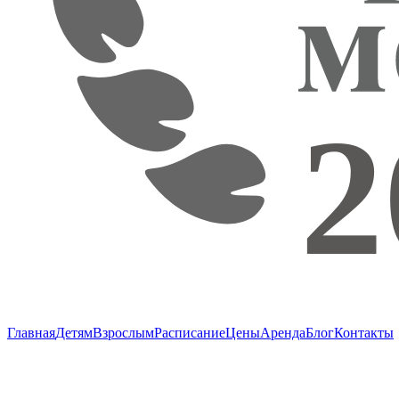
Главная
Детям
Взрослым
Расписание
Цены
Аренда
Блог
Контакты
г. Пушкино, ул. Надсоновская, д. 24,
ТД «Пушкинский», вход справа (3 этаж),