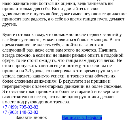
надо ожидать или бояться их оценки, ведь танцевать вы
пришли только для себя. Вот и двигайтесь в свое
удовольствие и пусть любое, даже самое неуклюжее движение
приносит вам радость, а о себе во время танцев пусть думают
другие.
Будьте готовы к тому, что возможно после первых занятий у
вас будет усталость, может появиться боль в мышцах. В это
время главное не жалеть себя, а пойти на занятия в
следующий раз, даже если вам этого не хочется. Начинать
всегда сложно, а если вы не имели раньше опыта в подобной
сфере, то не стоит ожидать, что танцы вам дадутся легко. Не
стоит пропускать занятия еще и потому, что если вы не
пришли на 2-3 урока, то наверняка в это время группа уже
успела сделать какие-то успехи, и тренер стал обучать их
более сложным движениям. В результате вы пришли и
перепрыгнули с элементарных движений на более сложные.
Это заставит вас приложить больше стараний и наверстать
самостоятельно все то, что ваши одногруппники делали
вместе под руководством тренера.
+7 (499) 705-02-82
+7 (903) 148-52-82
Заказать звонок
Написать в Telegram