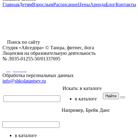
Главная
Детям
Взрослым
Расписание
Цены
Аренда
Блог
Контакты
г. Пушкино, ул. Надсоновская, д. 24,
ТД «Пушкинский», вход справа (3 этаж),
время работы: 10.00 - 22.00 ежедневно
Поиск по сайту
Студия «Айседора» © Танцы, фитнес, йога
Лицензия на образовательную деятельность
№ Л035-01255-50/01337695
Документы
Обработка персональных данных
info@shkolatantsev.ru
Искать:
в каталоге
Найти
в каталоге
Например,
Брейк Данс
в каталоге