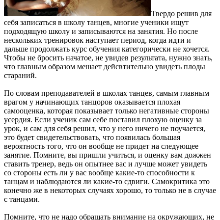
Твердо решив для
себя записаться в школу танцев, многие ученики ищут
подходящую школу и записываются на занятия. Но после
нескольких тренировок наступает период, когда идти и
дальше продолжать курс обучения категорически не хочется.
Чтобы не бросить начатое, не увидев результата, нужно знать,
что главным образом мешает дейсвтительно увидеть плоды
стараний.
По словам преподавателей в школах танцев, самым главным
врагом у начинающих танцоров оказывается плохая
самооценка, которая показывает только негативные стороны
усердия. Если ученик сам себе поставил плохую оценку за
урок, и сам для себя решил, что у него ничего не поучается,
это будет свидетельствовать, что появилась большая
вероятность того, что он вообще не придет на следующее
занятие. Помните, вы пришли учиться, и оценку вам дожжен
ставить тренер, ведь он опытнее вас и лучше может увидеть
со стороны есть ли у вас вообще какие-то способности к
танцам и наблюдаются ли какие-то сдвиги. Самокритика это
конечно же в некоторых случаях хорошо, то только не в случае
с танцами.
Помните, что не надо обращать внимание на окружающих, не