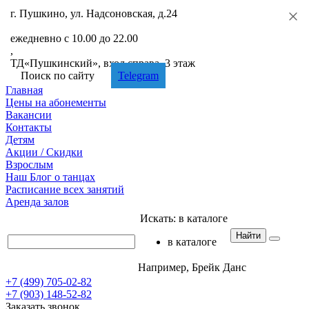
г. Пушкино, ул. Надсоновская, д.24
+7 (499) 705-02-82
ежедневно с 10.00 до 22.00
,
ТД«Пушкинский», вход справа, 3 этаж
Поиск по сайту
Telegram
Главная
Цены
на абонементы
Вакансии
Контакты
Детям
Акции
/ Скидки
Взрослым
Наш
Блог
о танцах
Расписание
всех занятий
Аренда
залов
Искать:
в каталоге
Найти
в каталоге
Например,
Брейк Данс
+7 (499) 705-02-82
+7 (903) 148-52-82
Заказать звонок