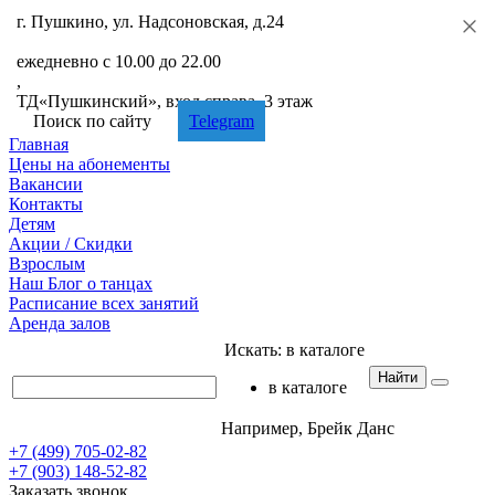
г. Пушкино, ул. Надсоновская, д.24
+7 (499) 705-02-82
ежедневно с 10.00 до 22.00
,
ТД«Пушкинский», вход справа, 3 этаж
Поиск по сайту
Telegram
Главная
Цены
на абонементы
Вакансии
Контакты
Детям
Акции
/ Скидки
Взрослым
Наш
Блог
о танцах
Расписание
всех занятий
Аренда
залов
Искать:
в каталоге
Найти
в каталоге
Например,
Брейк Данс
+7 (499) 705-02-82
+7 (903) 148-52-82
Заказать звонок