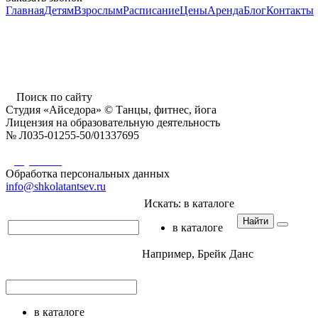
Главная
Детям
Взрослым
Расписание
Цены
Аренда
Блог
Контакты
г. Пушкино, ул. Надсоновская, д. 24,
ТД «Пушкинский», вход справа (3 этаж),
время работы: 10.00 - 22.00 ежедневно
Поиск по сайту
Студия «Айседора» © Танцы, фитнес, йога
Лицензия на образовательную деятельность
№ Л035-01255-50/01337695
Документы
Обработка персональных данных
info@shkolatantsev.ru
Искать:
в каталоге
Найти
в каталоге
Например,
Брейк Данс
в каталоге