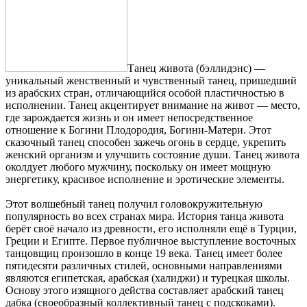
Танец живота (бэллидэнс) —
уникальный женственный и чувственный танец, пришедший
из арабских стран, отличающийся особой пластичностью в
исполнении. Танец акцентирует внимание на живот — место,
где зарождается жизнь и он имеет непосредственное
отношение к Богини Плодородия, Богини-Матери. Этот
сказочный танец способен зажечь огонь в сердце, укрепить
женский организм и улучшить состояние души. Танец живота
околдует любого мужчину, поскольку он имеет мощную
энергетику, красивое исполнение и эротические элементы.
Этот волшебный танец получил головокружительную
популярность во всех странах мира. История танца живота
берёт своё начало из древности, его исполняли ещё в Турции,
Греции и Египте. Первое публичное выступление восточных
танцовщиц произошло в конце 19 века. Танец имеет более
пятидесяти различных стилей, основными направлениями
являются египетская, арабская (халиджи) и турецкая школы.
Основу этого изящного действа составляет арабский танец
дабка (своеобразный коллективный танец с подскоками).