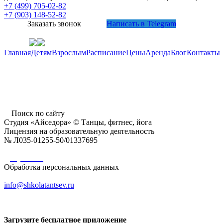
+7 (499) 705-02-82
+7 (903) 148-52-82
Заказать звонок
Написать в Telegram
Главная
Детям
Взрослым
Расписание
Цены
Аренда
Блог
Контакты
г. Пушкино, ул. Надсоновская, д. 24,
ТД «Пушкинский», вход справа (3 этаж),
время работы: 10.00 - 22.00 ежедневно
Поиск по сайту
Студия «Айседора» © Танцы, фитнес, йога
Лицензия на образовательную деятельность
№ Л035-01255-50/01337695
Документы
Обработка персональных данных
info@shkolatantsev.ru
Загрузите бесплатное приложение