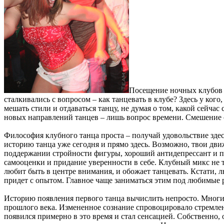
Посещение ночных клубов я
сталкивались с вопросом – как танцевать в клубе? Здесь у кого
мешать стили и отдаваться танцу, не думая о том, какой сейча
новых направлений танцев – лишь вопрос времени. Смешение ст
Философия клубного танца проста – получай удовольствие здес
историю танца уже сегодня и прямо здесь. Возможно, твои дви
поддержании стройности фигуры, хороший антидепрессант и пс
самооценки и придание уверенности в себе. Клубный микс не т
любит быть в центре внимания, и обожает танцевать. Кстати, 
придет с опытом. Главное чаще заниматься этим под любимые
Историю появления первого танца вычислить непросто. Многие 
прошлого века. Измененное сознание спровоцировало стремле
появился примерно в это время и стал сенсацией. Собственно, 