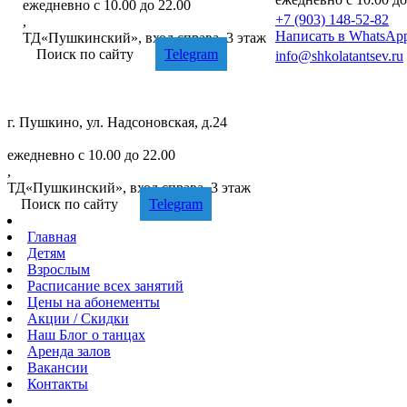
ежедневно с 10.00 до 22.00
+7 (903) 148-52-82
,
Написать в WhatsAp
ТД«Пушкинский», вход справа, 3 этаж
Поиск по сайту
Telegram
info@shkolatantsev.ru
г. Пушкино, ул. Надсоновская, д.24
+7 (499) 705-02-82
ежедневно с 10.00 до 22.00
,
ТД«Пушкинский», вход справа, 3 этаж
Поиск по сайту
Telegram
Главная
Детям
Взрослым
Расписание
всех занятий
Цены
на абонементы
Акции
/ Скидки
Наш
Блог
о танцах
Аренда
залов
Вакансии
Контакты