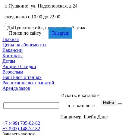
г. Пушкино, ул. Надсоновская, д.24
+7 (499) 705-02-82
ежедневно с 10.00 до 22.00
,
ТД«Пушкинский», вход справа, 3 этаж
Поиск по сайту
Telegram
Главная
Цены
на абонементы
Вакансии
Контакты
Детям
Акции
/ Скидки
Взрослым
Наш
Блог
о танцах
Расписание
всех занятий
Аренда
залов
Искать:
в каталоге
Найти
в каталоге
Например,
Брейк Данс
+7 (499) 705-02-82
+7 (903) 148-52-82
Заказать звонок