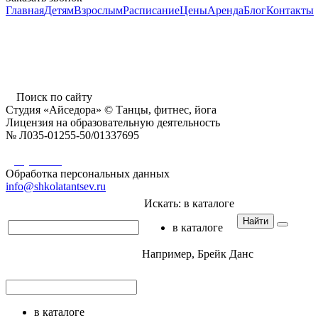
Главная
Детям
Взрослым
Расписание
Цены
Аренда
Блог
Контакты
г. Пушкино, ул. Надсоновская, д. 24,
ТД «Пушкинский», вход справа (3 этаж),
время работы: 10.00 - 22.00 ежедневно
Поиск по сайту
Студия «Айседора» © Танцы, фитнес, йога
Лицензия на образовательную деятельность
№ Л035-01255-50/01337695
Документы
Обработка персональных данных
info@shkolatantsev.ru
Искать:
в каталоге
Найти
в каталоге
Например,
Брейк Данс
в каталоге