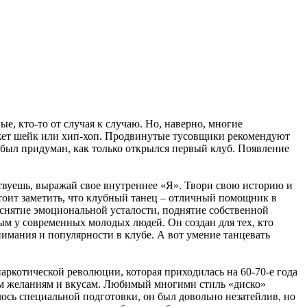
, кто-то от случая к случаю. Но, наверно, многие
а может шейк или хип-хоп. Продвинутые тусовщики рекомендуют
ц был придуман, как только открылся первый клуб. Появление
ствуешь, выражай свое внутреннее «Я». Твори свою историю и
Стоит заметить, что клубный танец – отличный помощник в
 снятие эмоциональной усталости, поднятие собственной
ым у современных молодых людей. Он создан для тех, кто
нимания и популярности в клубе. А вот умение танцевать
аркотической революции, которая приходилась на 60-70-е года
ым желаниям и вкусам. Любимый многими стиль «диско»
лось специальной подготовки, он был довольно незатейлив, но