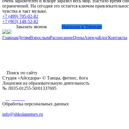
очень заразителен и вскоре заразил весь мир. Настало время с
ограничений. На сегодня это остается ключом привлекательн
чувства в такт музыке.
+7 (499) 705-02-82
+7 (903) 148-52-82
Заказать звонок
Написать в Telegram
Главная
Детям
Взрослым
Расписание
Цены
Аренда
Блог
Контакты
г. Пушкино, ул. Надсоновская, д. 24,
ТД «Пушкинский», вход справа (3 этаж),
время работы: 10.00 - 22.00 ежедневно
Поиск по сайту
Студия «Айседора» © Танцы, фитнес, йога
Лицензия на образовательную деятельность
№ Л035-01255-50/01337695
Документы
Обработка персональных данных
info@shkolatantsev.ru