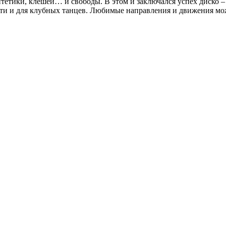
интетики, клешей… и свободы. В этом и заключался успех диско 
ости и для клубных танцев. Любимые направления и движения м