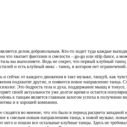
вляется делом добровольным. Кто-то ходит туда каждые выходные
, на что хватает фантазии и смелости – go-go или strip dance, 
с стиль вы выполняете. Ведь не секрет, что первый клубный тане
илей и есть клубный микс - танец, в котором нет ограничений.
ь и сейчас от каждого движения в такт музыке, танцуй, как чув
жения подхватят другие, и появится новое направление танца. 
ихолог. Это бодрость тела и духа, поддержание мышц в тонусе,
еряет своей актуальности уже долгое время и остается популярн
любовь к танцам является главным залогом успеха в получении в
 ритмы и в хорошей компании.
сходятся во мнение, что это было в период расцвета западной н
ние к смелым новым направлениям танца, к новой музыке, нов
от него и пошли все остальные клубные танцы. Здесь не требова