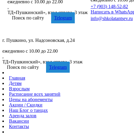
ежедневно с 10.00 до 22.00
+7 (903) 148-52-82
,
Написать в WhatsAp
ТД«Пушкинский», вход справа, 3 этаж
Поиск по сайту
Telegram
info@shkolatantsev.ru
г. Пушкино, ул. Надсоновская, д.24
+7 (499) 705-02-82
ежедневно с 10.00 до 22.00
,
ТД«Пушкинский», вход справа, 3 этаж
Поиск по сайту
Telegram
Главная
Детям
Взрослым
Расписание
всех занятий
Цены
на абонементы
Акции
/ Скидки
Наш
Блог
о танцах
Аренда
залов
Вакансии
Контакты