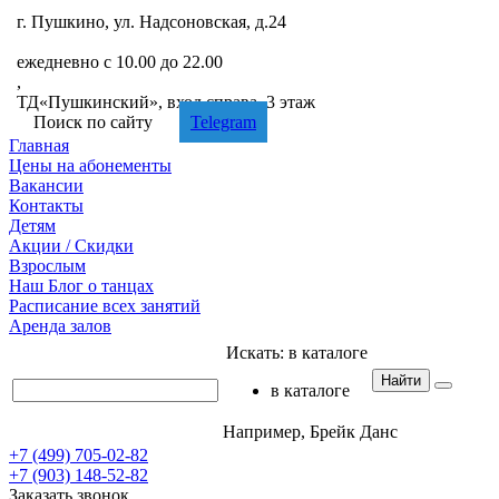
г. Пушкино, ул. Надсоновская, д.24
+7 (499) 705-02-82
ежедневно с 10.00 до 22.00
,
ТД«Пушкинский», вход справа, 3 этаж
Поиск по сайту
Telegram
Главная
Цены
на абонементы
Вакансии
Контакты
Детям
Акции
/ Скидки
Взрослым
Наш
Блог
о танцах
Расписание
всех занятий
Аренда
залов
Искать:
в каталоге
Найти
в каталоге
Например,
Брейк Данс
+7 (499) 705-02-82
+7 (903) 148-52-82
Заказать звонок