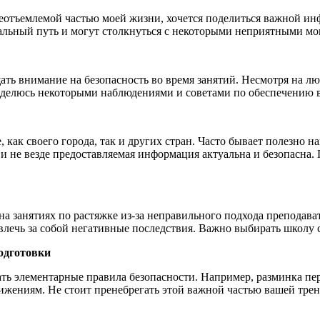
неотъемлемой частью моей жизни, хочется поделиться важной ин
вальный путь и могут столкнуться с некоторыми неприятными м
ь внимание на безопасность во время занятий. Несмотря на люб
Поделюсь некоторыми наблюдениями и советами по обеспечению в
, как своего города, так и других стран. Часто бывает полезно 
да и не везде предоставляемая информация актуальна и безопасн
а занятиях по растяжке из-за неправильного подхода преподава
лечь за собой негативные последствия. Важно выбирать школу с
подготовки
ть элементарные правила безопасности. Например, разминка пер
вижениям. Не стоит пренебрегать этой важной частью вашей тре