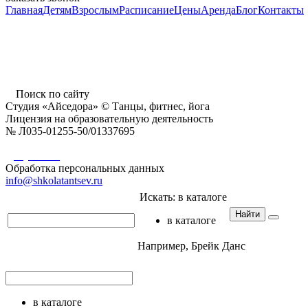
Главная
Детям
Взрослым
Расписание
Цены
Аренда
Блог
Контакты
г. Пушкино, ул. Надсоновская, д. 24,
ТД «Пушкинский», вход справа (3 этаж),
время работы: 10.00 - 22.00 ежедневно
Поиск по сайту
Студия «Айседора» © Танцы, фитнес, йога
Лицензия на образовательную деятельность
№ Л035-01255-50/01337695
Документы
Обработка персональных данных
info@shkolatantsev.ru
Искать:
в каталоге
Найти
в каталоге
Например,
Брейк Данс
в каталоге