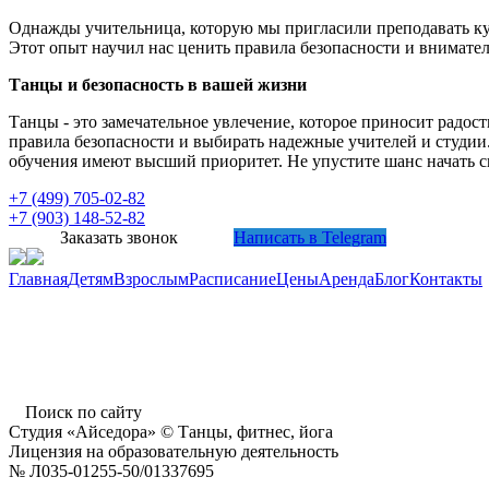
Однажды учительница, которую мы пригласили преподавать куб
Этот опыт научил нас ценить правила безопасности и внимател
Танцы и безопасность в вашей жизни
Танцы - это замечательное увлечение, которое приносит радост
правила безопасности и выбирать надежные учителей и студии
обучения имеют высший приоритет. Не упустите шанс начать с
+7 (499) 705-02-82
+7 (903) 148-52-82
Заказать звонок
Написать в Telegram
Главная
Детям
Взрослым
Расписание
Цены
Аренда
Блог
Контакты
г. Пушкино, ул. Надсоновская, д. 24,
ТД «Пушкинский», вход справа (3 этаж),
время работы: 10.00 - 22.00 ежедневно
Поиск по сайту
Студия «Айседора» © Танцы, фитнес, йога
Лицензия на образовательную деятельность
№ Л035-01255-50/01337695